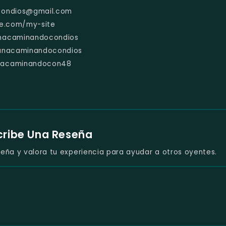
condios@gmail.com
te.com/my-site
anacaminandocondios
tianacaminandocondios
anacaminandocon48
cribe Una Reseña
eña y valora tu experiencia para ayudar a otros oyentes.