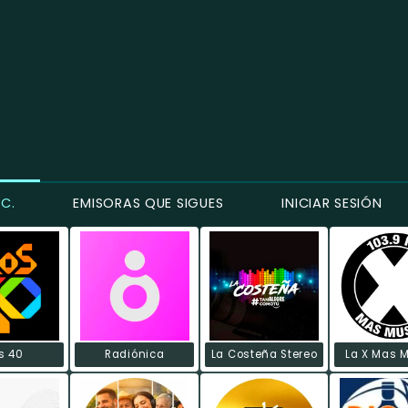
C.
EMISORAS QUE SIGUES
INICIAR SESIÓN
s 40
Radiónica
La Costeña Stereo
La X Mas 