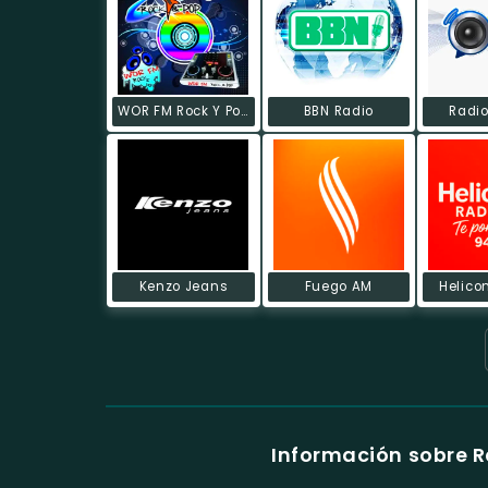
WOR FM Rock Y Pop Bogotá
BBN Radio
Radio
Kenzo Jeans
Fuego AM
Helico
Información sobre 