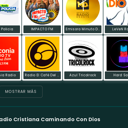
 Policia
IMPACTO FM
Emisora Minuto De Dios
LeVeN R
nia Radio
Radio El Café Del Mundo
Azul Tricolrock
Hard Sa
MOSTRAR MÁS
Radio Cristiana Caminando Con Dios