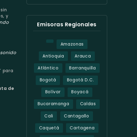
sin
s, y
ando
Emisoras Regionales
Amazonas
sonido
Antioquia
Arauca
Atlántico
Barranquilla
T
para
Bogotá
Bogotá D.C.
uta de
Bolívar
Boyacá
Bucaramanga
Caldas
Cali
Cantagallo
Caquetá
Cartagena