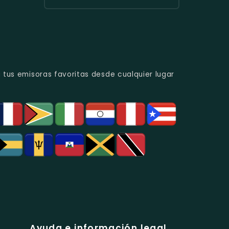
Urbana
Y
Radio
Y
Programas
Candela
Éxitos
De
Estéreo
Juveniles.
Análisis
Colombia
Político
-
Y
Música
Social.
Tropical
Y
 tus emisoras favoritas desde cualquier lugar
Popular
En
Bogotá.
Ayuda e información legal