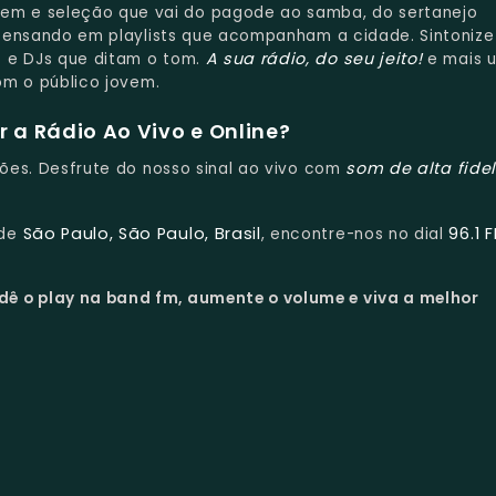
m e seleção que vai do pagode ao samba, do sertanejo
, pensando em playlists que acompanham a cidade. Sintoniz
A sua rádio, do seu jeito!
o e DJs que ditam o tom.
e mais 
com o público jovem.
 a Rádio Ao Vivo e Online?
som de alta fide
pções. Desfrute do nosso sinal ao vivo com
São Paulo, São Paulo, Brasil
96.1 
 de
, encontre-nos no dial
dê o play na band fm, aumente o volume e viva a melhor