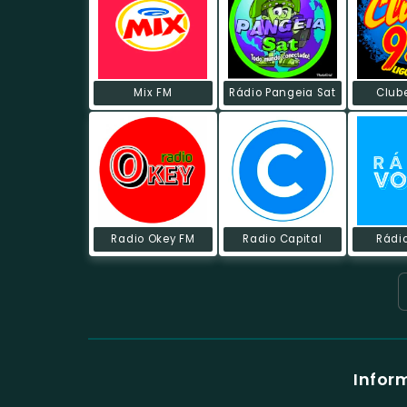
Mix FM
Rádio Pangeia Sat
Club
Radio Okey FM
Radio Capital
Rádi
Infor