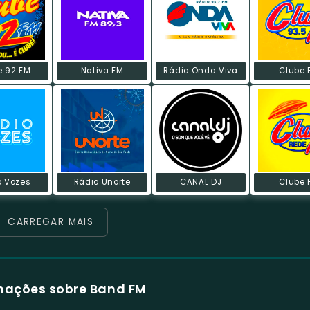
e 92 FM
Nativa FM
Rádio Onda Viva
Clube 
o Vozes
Rádio Unorte
CANAL DJ
Clube 
CARREGAR MAIS
mações sobre Band FM