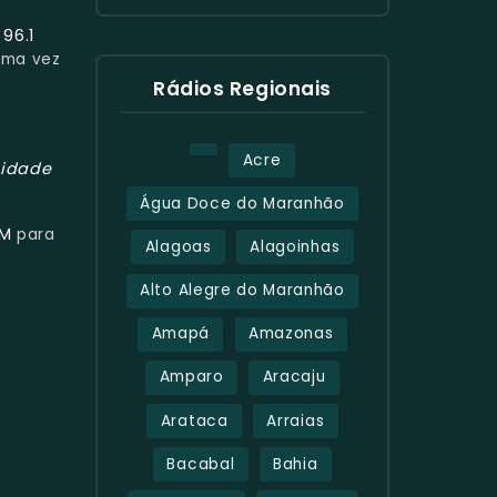
96.1
e
uma vez
Rádios Regionais
Acre
lidade
Água Doce do Maranhão
FM
para
Alagoas
Alagoinhas
Alto Alegre do Maranhão
Amapá
Amazonas
Amparo
Aracaju
Arataca
Arraias
Bacabal
Bahia