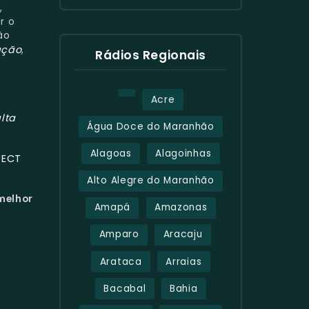
,
r o
ão
ação
,
Rádios Regionais
Acre
lta
Água Doce do Maranhão
Alagoas
Alagoinhas
RECT
Alto Alegre do Maranhão
 melhor
Amapá
Amazonas
Amparo
Aracaju
Arataca
Arraias
Bacabal
Bahia