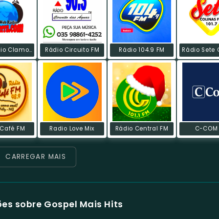
Web Rádio Clamor Da Terra
Rádio Circuito FM
Rádio 104.9 FM
 Café FM
Radio Love Mix
Rádio Central FM
C-COM
CARREGAR MAIS
es sobre Gospel Mais Hits