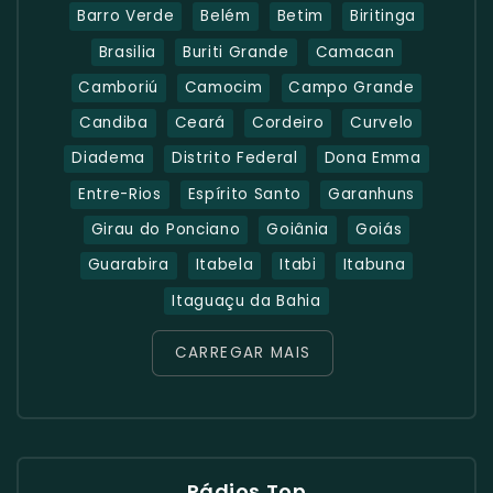
Barro Verde
Belém
Betim
Biritinga
Brasilia
Buriti Grande
Camacan
Camboriú
Camocim
Campo Grande
Candiba
Ceará
Cordeiro
Curvelo
Diadema
Distrito Federal
Dona Emma
Entre-Rios
Espírito Santo
Garanhuns
Girau do Ponciano
Goiânia
Goiás
Guarabira
Itabela
Itabi
Itabuna
Itaguaçu da Bahia
CARREGAR MAIS
Rádios Top