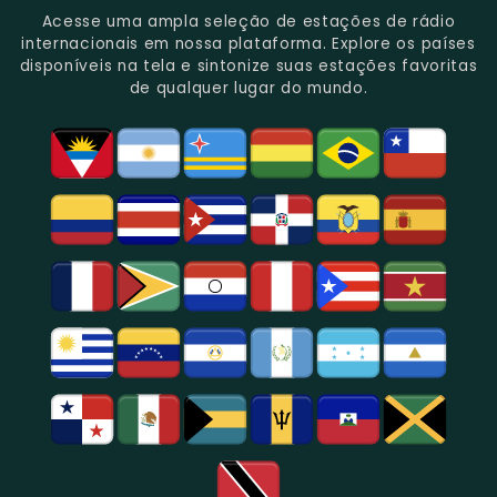
Do
Oferecendo
Referência
De
Por
Acesse uma ampla seleção de estações de rádio
Gênero.
Uma
No
Eventos
Sua
internacionais em nossa plataforma. Explore os países
Rica
Jornalismo
Esportivos,
Programação
disponíveis na tela e sintonize suas estações favoritas
Programação
Em
Especialmente
De
de qualquer lugar do mundo.
Musical
São
Futebol.
Música
E
Paulo.
Popular,
Cultural.
Notícias
E
Entretenimento
Na
Região
De
São
Paulo.