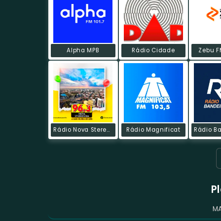
Alpha MPB
Rádio Cidade
Zebu F
Rádio Nova Stereosom
Rádio Magnificat
P
MA