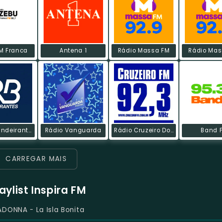
M Franca
Antena 1
Rádio Massa FM
Rádio Mas
Rádio Bandeirantes FM
Rádio Vanguarda
Rádio Cruzeiro Do Sul
Band 
CARREGAR MAIS
laylist Inspira FM
DONNA - La Isla Bonita