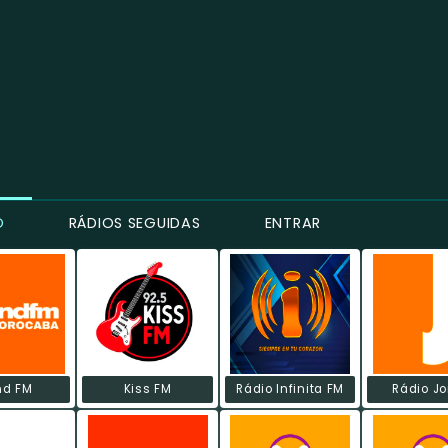
O
RÁDIOS SEGUIDAS
ENTRAR
nd FM
Kiss FM
Rádio Infinita FM
Rádio Jo