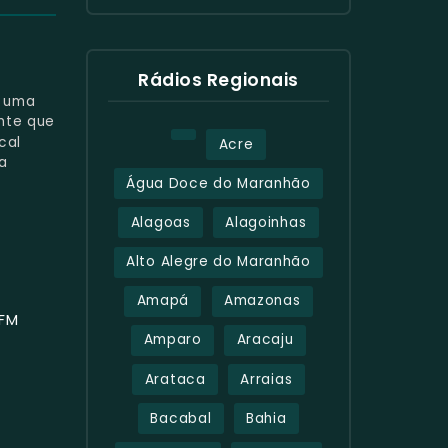
Rádios Regionais
e uma
nte que
cal
Acre
a
Água Doce do Maranhão
Alagoas
Alagoinhas
Alto Alegre do Maranhão
Amapá
Amazonas
 FM
Amparo
Aracaju
Arataca
Arraias
Bacabal
Bahia