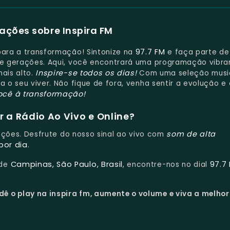
ações sobre Inspira FM
97.7 FM
para a transformação! Sintonize na
e faça parte d
s e gerações. Aqui, você encontrará uma programação vibra
Inspire-se todos os dias!
mais alto.
Com uma seleção musi
a o seu viver. Não fique de fora, venha sentir a evolução e 
ocê à transformação!
 a Rádio Ao Vivo e Online?
som de alta
upções. Desfrute do nosso sinal ao vivo com
por dia
.
Campinas, São Paulo, Brasil
97.7
 de
, encontre-nos no dial
dê o play na inspira fm, aumente o volume e viva a melhor