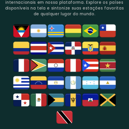
Gênero.
Uma
No
Eventos
Sua
internacionais em nossa plataforma. Explore os países
Rica
Jornalismo
Esportivos,
Programação
disponíveis na tela e sintonize suas estações favoritas
Programação
Em
Especialmente
De
de qualquer lugar do mundo.
Musical
São
Futebol.
Música
E
Paulo.
Popular,
Cultural.
Notícias
E
Entretenimento
Na
Região
De
São
Paulo.