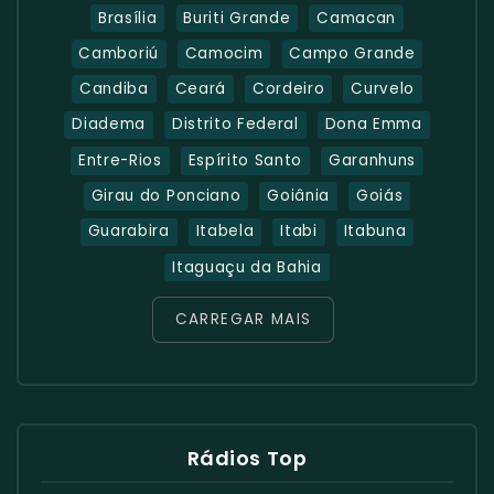
Brasília
Buriti Grande
Camacan
Camboriú
Camocim
Campo Grande
Candiba
Ceará
Cordeiro
Curvelo
Diadema
Distrito Federal
Dona Emma
Entre-Rios
Espírito Santo
Garanhuns
Girau do Ponciano
Goiânia
Goiás
Guarabira
Itabela
Itabi
Itabuna
Itaguaçu da Bahia
CARREGAR MAIS
Rádios Top