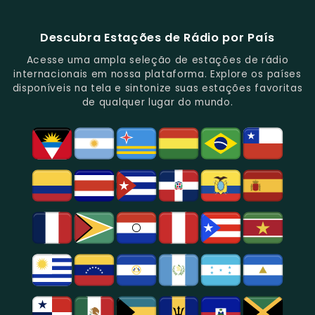
E
De
E
Emissoras
E
Programação
FM
Notícias.
Clássicos
Programas
De
Informações,
Diversificada
Brasil
E
De
São
É
E
-
Descubra Estações de Rádio por País
Novidades
Entretenimento.
Paulo,
Uma
Cobertura
Famosa
Do
Oferecendo
Referência
De
Por
Acesse uma ampla seleção de estações de rádio
Gênero.
Uma
No
Eventos
Sua
internacionais em nossa plataforma. Explore os países
Rica
Jornalismo
Esportivos,
Programação
disponíveis na tela e sintonize suas estações favoritas
Programação
Em
Especialmente
De
de qualquer lugar do mundo.
Musical
São
Futebol.
Música
E
Paulo.
Popular,
Cultural.
Notícias
E
Entretenimento
Na
Região
De
São
Paulo.