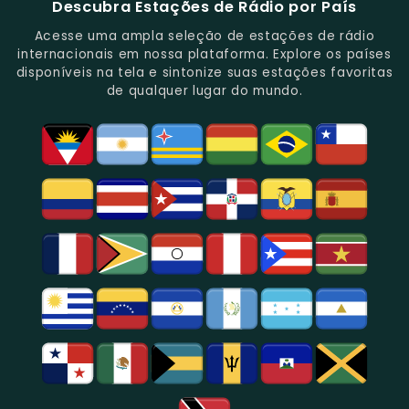
Descubra Estações de Rádio por País
Novidades
Entretenimento.
Paulo,
Uma
Cobertura
Famosa
Do
Oferecendo
Referência
De
Por
Acesse uma ampla seleção de estações de rádio
Gênero.
Uma
No
Eventos
Sua
internacionais em nossa plataforma. Explore os países
Rica
Jornalismo
Esportivos,
Programação
disponíveis na tela e sintonize suas estações favoritas
Programação
Em
Especialmente
De
de qualquer lugar do mundo.
Musical
São
Futebol.
Música
E
Paulo.
Popular,
Cultural.
Notícias
E
Entretenimento
Na
Região
De
São
Paulo.