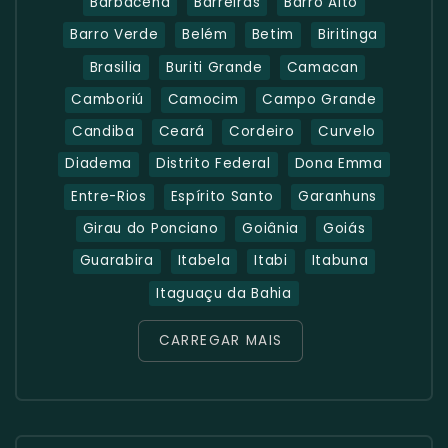
Barbacena
Barreiras
Barro Alto
Barro Verde
Belém
Betim
Biritinga
Brasilia
Buriti Grande
Camacan
Camboriú
Camocim
Campo Grande
Candiba
Ceará
Cordeiro
Curvelo
Diadema
Distrito Federal
Dona Emma
Entre-Rios
Espírito Santo
Garanhuns
Girau do Ponciano
Goiânia
Goiás
Guarabira
Itabela
Itabi
Itabuna
Itaguaçu da Bahia
CARREGAR MAIS