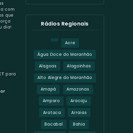
as
cia com
os que
força
Rádios Regionais
 dia!
Acre
Água Doce do Maranhão
Alagoas
Alagoinhas
CT
para
Alto Alegre do Maranhão
Amapá
Amazonas
hor
Amparo
Aracaju
Arataca
Arraias
Bacabal
Bahia