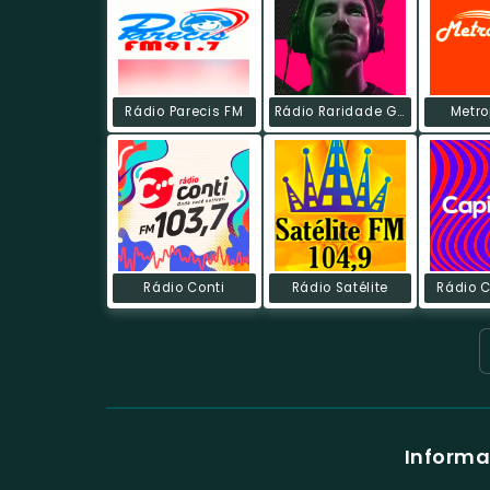
Rádio Parecis FM
Rádio Raridade Gospel
Metro
Rádio Conti
Rádio Satélite
Rádio C
Informa