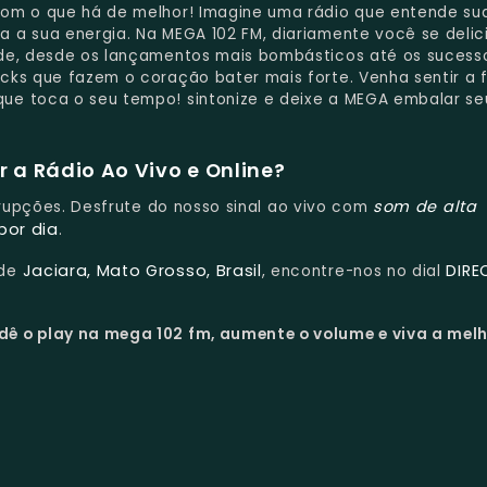
com o que há de melhor! Imagine uma rádio que entende su
 a sua energia. Na MEGA 102 FM, diariamente você se deli
ade, desde os lançamentos mais bombásticos até os sucess
cks que fazem o coração bater mais forte. Venha sentir a 
ue toca o seu tempo! sintonize e deixe a MEGA embalar seu
 a Rádio Ao Vivo e Online?
som de alta
errupções. Desfrute do nosso sinal ao vivo com
por dia
.
Jaciara, Mato Grosso, Brasil
DIRE
 de
, encontre-nos no dial
dê o play na mega 102 fm, aumente o volume e viva a mel