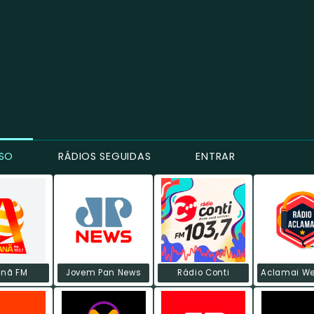
SO
RÁDIOS SEGUIDAS
ENTRAR
anã FM
Jovem Pan News
Rádio Conti