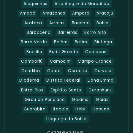
Alagoinhas
Alto Alegre do Maranhão
Amapá
Amazonas
Amparo
Aracaju
Arataca
Arraias
Bacabal
Bahia
Barbacena
Barreiras
Barro Alto
Barro Verde
Belém
Betim
Biritinga
Brasília
Buriti Grande
Camacan
Camboriú
Camocim
Campo Grande
Candiba
Ceará
Cordeiro
Curvelo
Diadema
Distrito Federal
Dona Emma
Entre-Rios
Espírito Santo
Garanhuns
Girau do Ponciano
Goiânia
Goiás
Guarabira
Itabela
Itabi
Itabuna
Itaguaçu da Bahia
CARREGAR MAIS