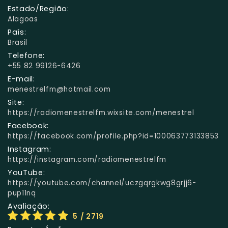
Estado/Região:
Alagoas
País:
Brasil
Telefone:
+55 82 99126-6426
E-mail:
menestrelfm@hotmail.com
Site:
https://radiomenestrelfm.wixsite.com/menestrel
Facebook:
https://facebook.com/profile.php?id=100063773133853
Instagram:
https://instagram.com/radiomenestrelfm
YouTube:
https://youtube.com/channel/uczgqrgkwg8grjj6-
pup11nq
Avaliação:
5
/ 2719