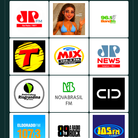
Rádio
Rádio
Rádio
Jovem
Globo
Band
Pan
98.1
96.1
100.9
FM
FM
FM
Brasil
Brasil
Brasil
-
-
-
Oferece
Conhecida
Rádio
Rádio
Rádio
Uma
Uma
Por
Transamérica
Mix
Jovem
Das
Mistura
Sua
100.1
106.3
Pan
Principais
De
Programação
FM
FM
News
Emissoras
Notícias,
Diversificada,
Brasil
Brasil
Brasil
De
Música
Que
-
-
-
Rádio
E
Inclui
Famosa
Voltada
Focada
Rádio
Rádio
Rádio
Do
Entretenimento,
Notícias,
Por
Para
Em
Cultura
Nova
Cidade
Brasil,
Sendo
Esportes
Suas
O
Notícias,
740
Brasil
102.9
Conhecida
Uma
E
Playlists
Público
Análises
AM
89.7
FM