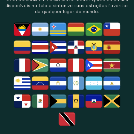
Rica
Jornalismo
Esportivos,
Programação
disponíveis na tela e sintonize suas estações favoritas
Programação
Em
Especialmente
De
de qualquer lugar do mundo.
Musical
São
Futebol.
Música
E
Paulo.
Popular,
Cultural.
Notícias
E
Entretenimento
Na
Região
De
São
Paulo.