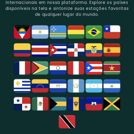
Gênero.
Uma
No
Eventos
Sua
internacionais em nossa plataforma. Explore os países
Rica
Jornalismo
Esportivos,
Programação
disponíveis na tela e sintonize suas estações favoritas
Programação
Em
Especialmente
De
de qualquer lugar do mundo.
Musical
São
Futebol.
Música
E
Paulo.
Popular,
Cultural.
Notícias
E
Entretenimento
Na
Região
De
São
Paulo.