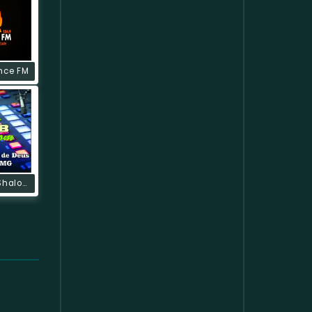
nce FM
Rádio Web Shalom