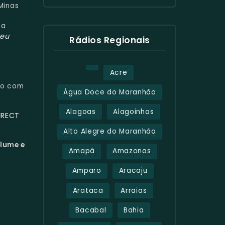
Minas
ca
seu
Rádios Regionais
Acre
ivo com
Água Doce do Maranhão
Alagoas
Alagoinhas
IRECT
Alto Alegre do Maranhão
olume e
Amapá
Amazonas
Amparo
Aracaju
Arataca
Arraias
Bacabal
Bahia