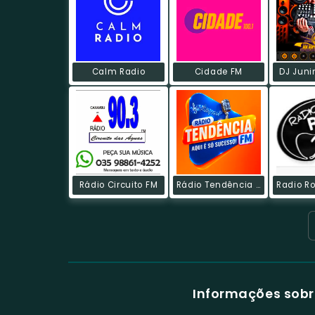
Calm Radio
Cidade FM
DJ Juni
Rádio Circuito FM
Rádio Tendência FM
Informações sobr