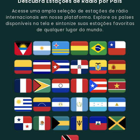
Descubra Estações de Rádio por País
Novidades
Entretenimento.
Paulo,
Uma
Cobertura
Famosa
Do
Oferecendo
Referência
De
Por
Acesse uma ampla seleção de estações de rádio
Gênero.
Uma
No
Eventos
Sua
internacionais em nossa plataforma. Explore os países
Rica
Jornalismo
Esportivos,
Programação
disponíveis na tela e sintonize suas estações favoritas
Programação
Em
Especialmente
De
de qualquer lugar do mundo.
Musical
São
Futebol.
Música
E
Paulo.
Popular,
Cultural.
Notícias
E
Entretenimento
Na
Região
De
São
Paulo.