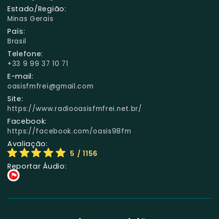
Estado/Região:
Minas Gerais
País:
Brasil
Telefone:
+33 9 99 37 10 71
E-mail:
oasisfmfrei@gmail.com
Site:
https://www.radiooasisfmfrei.net.br/
Facebook:
https://facebook.com/oasis98fm
Avaliação:
5
/ 1156
Reportar Áudio: