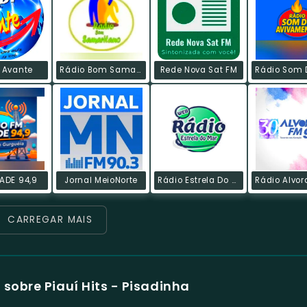
 Avante
Rádio Bom Samaritano
Rede Nova Sat FM
ADE 94,9
Jornal MeioNorte
Rádio Estrela Do Mar Web
CARREGAR MAIS
sobre Piauí Hits - Pisadinha