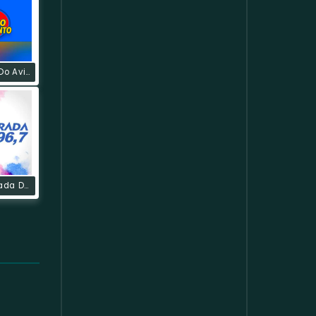
Rádio Som Do Avivamento
Rádio Alvorada Do Sul FM