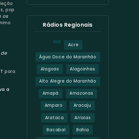
leção
s, pop
s os
ônimo
Rádios Regionais
Acre
 de
Água Doce do Maranhão
Alagoas
Alagoinhas
CT
para
Alto Alegre do Maranhão
va a
Amapá
Amazonas
Amparo
Aracaju
Arataca
Arraias
Bacabal
Bahia