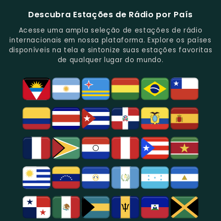
Brasil
E
De
São
É
E
-
Descubra Estações de Rádio por País
Novidades
Entretenimento.
Paulo,
Uma
Cobertura
Famosa
Do
Oferecendo
Referência
De
Por
Acesse uma ampla seleção de estações de rádio
Gênero.
Uma
No
Eventos
Sua
internacionais em nossa plataforma. Explore os países
Rica
Jornalismo
Esportivos,
Programação
disponíveis na tela e sintonize suas estações favoritas
Programação
Em
Especialmente
De
de qualquer lugar do mundo.
Musical
São
Futebol.
Música
E
Paulo.
Popular,
Cultural.
Notícias
E
Entretenimento
Na
Região
De
São
Paulo.