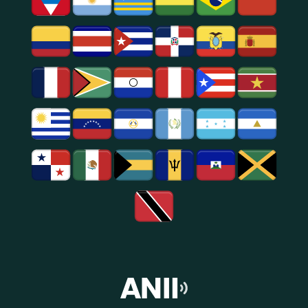
Notícias
E
Entretenimento
Na
Região
De
São
Paulo.