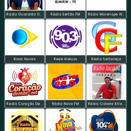
Radio Guardião Oxossi - PE
Rádio Sertão FM
Rádio Morenope Web
Boas Novas
Rede Aleluia
Rádio Sertaneja
Radio Coração De Mãe Web
Rádio Nova FM
Rádio Cidade Alta Web