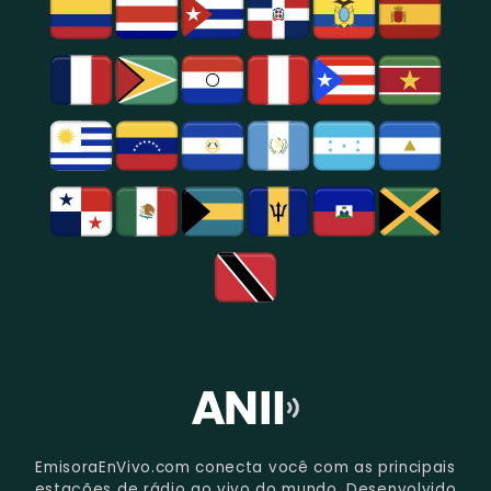
Na
Região
De
São
Paulo.
EmisoraEnVivo.com conecta você com as principais
estações de rádio ao vivo do mundo. Desenvolvido