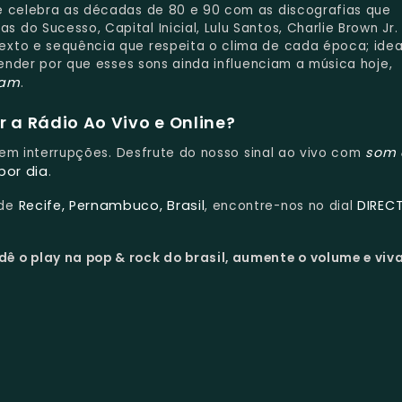
e celebra as décadas de 80 e 90 com as discografias que
o Sucesso, Capital Inicial, Lulu Santos, Charlie Brown Jr.
xto e sequência que respeita o clima de cada época; idea
tender por que esses sons ainda influenciam a música hoje,
cam
.
 a Rádio Ao Vivo e Online?
som 
 sem interrupções. Desfrute do nosso sinal ao vivo com
por dia
.
Recife, Pernambuco, Brasil
DIREC
 de
, encontre-nos no dial
dê o play na pop & rock do brasil, aumente o volume e viv