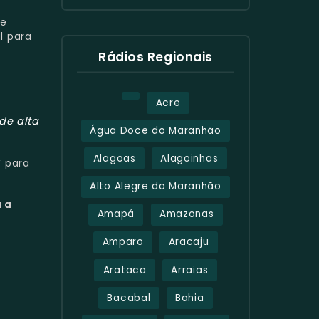
 e
l para
Rádios Regionais
Acre
de alta
Água Doce do Maranhão
Alagoas
Alagoinhas
T
para
Alto Alegre do Maranhão
a a
Amapá
Amazonas
Amparo
Aracaju
Arataca
Arraias
Bacabal
Bahia