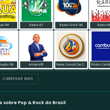
uã FM
Rádio 87
Rádio 104.9 FM
Rádio M
Brejão FM
AntenaPE
Rede Canaã De Comunicação
CARREGAR MAIS
 sobre Pop & Rock do Brasil