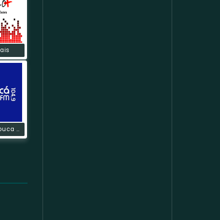
ais
Rádio Cambuca FM