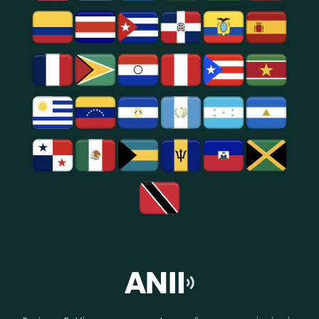
Entretenimento
Na
Região
De
São
Paulo.