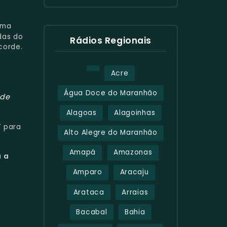
uma
das do
Rádios Regionais
corde.
Acre
Água Doce do Maranhão
de
Alagoas
Alagoinhas
T
para
Alto Alegre do Maranhão
Amapá
Amazonas
a a
Amparo
Aracaju
Arataca
Arraias
Bacabal
Bahia