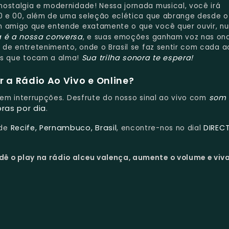
nostalgia e modernidade! Nessa jornada musical, você irá
 90 e 00, além de uma seleção eclética que abrange desde o
um amigo que entende exatamente o que você quer ouvir, n
a é a nossa conversa
, e suas emoções ganham voz nas on
a de entretenimento, onde o Brasil se faz sentir com cada a
Sua trilha sonora te espera!
s que tocam a alma!
 a Rádio Ao Vivo e Online?
som 
 sem interrupções. Desfrute do nosso sinal ao vivo com
oras por dia
.
Recife, Pernambuco, Brasil
DIREC
 de
, encontre-nos no dial
dê o play na rádio alceu valença, aumente o volume e viv