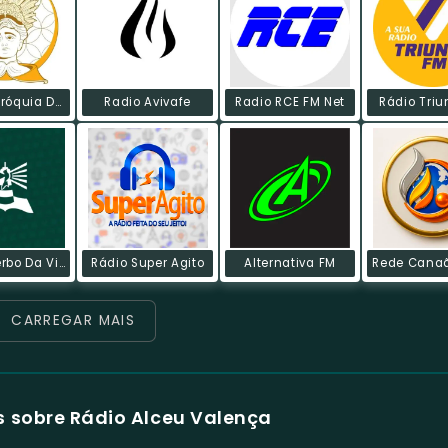
Rádio Paróquia De São Vicente Férrer Web
Radio Avivafe
Radio RCE FM Net
Rádio Triu
Rádio Verbo Da Vida
Rádio Super Agito
Alternativa FM
CARREGAR MAIS
 sobre Rádio Alceu Valença