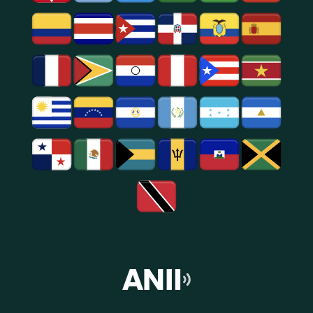
E
Entretenimento
Na
Região
De
São
Paulo.