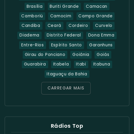
Brasília
Buriti Grande
Camacan
Camboriú
Camocim
Campo Grande
Candiba
Ceará
Cordeiro
Curvelo
Diadema
Distrito Federal
Dona Emma
Entre-Rios
Espírito Santo
Garanhuns
Girau do Ponciano
Goiânia
Goiás
Guarabira
Itabela
Itabi
Itabuna
Itaguaçu da Bahia
CARREGAR MAIS
Rádios Top