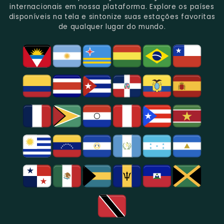
Gênero.
Uma
No
Eventos
Sua
internacionais em nossa plataforma. Explore os países
Rica
Jornalismo
Esportivos,
Programação
disponíveis na tela e sintonize suas estações favoritas
Programação
Em
Especialmente
De
de qualquer lugar do mundo.
Musical
São
Futebol.
Música
E
Paulo.
Popular,
Cultural.
Notícias
E
Entretenimento
Na
Região
De
São
Paulo.