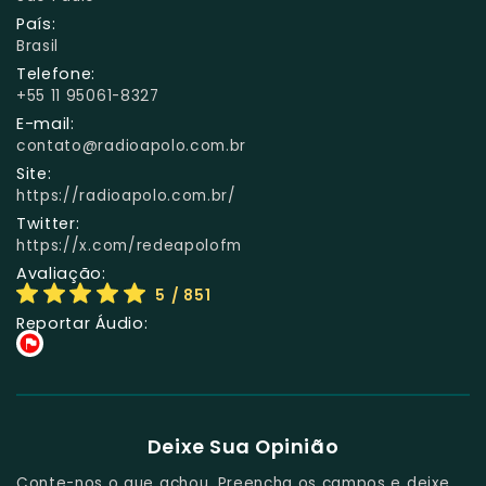
País:
Brasil
Telefone:
+55 11 95061-8327
E-mail:
contato@radioapolo.com.br
Site:
https://radioapolo.com.br/
Twitter:
https://x.com/redeapolofm
Avaliação:
5
/ 851
Reportar Áudio:
Deixe Sua Opinião
Conte-nos o que achou. Preencha os campos e deixe