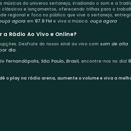
s músicas do universo sertanejo, irradiando o som e a trad
 clássicos e lançamentos, oferecendo trilhas para o trabal
de regional e foco no público que vive o sertanejo, entre
ouça agora
87.9 FM
ouça agora
em
e viva a música.
 a Rádio Ao Vivo e Online?
som de alta
rrupções. Desfrute do nosso sinal ao vivo com
por dia
.
Fernandópolis, São Paulo, Brasil
8
 de
, encontre-nos no dial
dê o play na rádio arena, aumente o volume e viva a melh