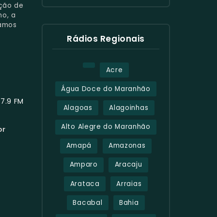
ição de
ho, a
gamos
Rádios Regionais
Acre
Água Doce do Maranhão
7.9 FM
Alagoas
Alagoinhas
Alto Alegre do Maranhão
or
Amapá
Amazonas
Amparo
Aracaju
Arataca
Arraias
Bacabal
Bahia