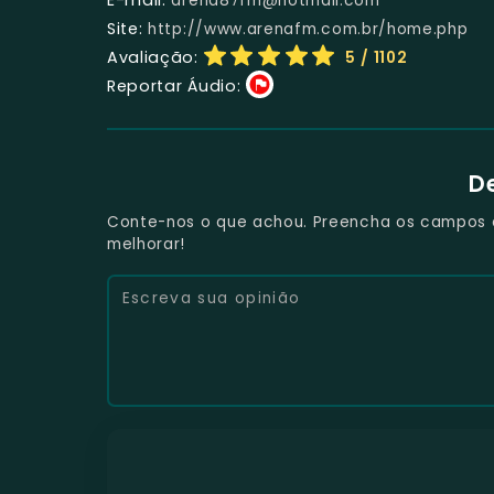
arena87fm@hotmail.com
Site:
http://www.arenafm.com.br/home.php
Avaliação:
5
/ 1102
Reportar Áudio:
D
Conte-nos o que achou. Preencha os campos e 
melhorar!