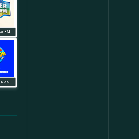
er FM
usora