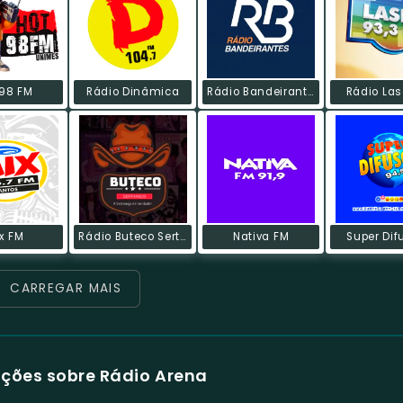
 98 FM
Rádio Dinâmica
Rádio Bandeirantes FM
Rádio Las
x FM
Rádio Buteco Sertanejo
Nativa FM
Super Dif
CARREGAR MAIS
ções sobre Rádio Arena