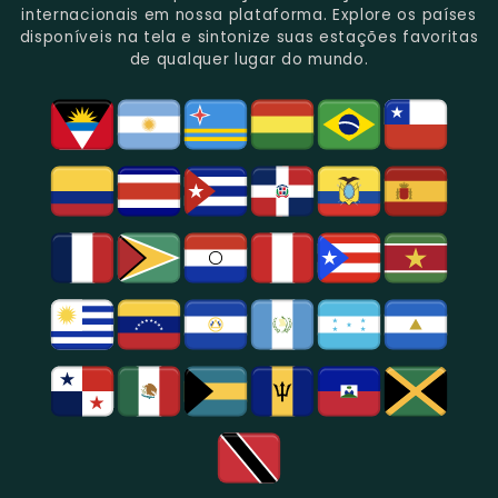
Gênero.
Uma
No
Eventos
Sua
internacionais em nossa plataforma. Explore os países
Rica
Jornalismo
Esportivos,
Programação
disponíveis na tela e sintonize suas estações favoritas
Programação
Em
Especialmente
De
de qualquer lugar do mundo.
Musical
São
Futebol.
Música
E
Paulo.
Popular,
Cultural.
Notícias
E
Entretenimento
Na
Região
De
São
Paulo.