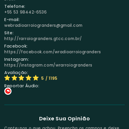
Telefone:
+55 53 98442-6536
E-mail:
webradioarroiogranders@gmail.com
Site:
http://rarroiogranders.gtcc.com.br/
Facebook:
https://facebook.com/wradioarroiogranders
Instagram:
https://instagram.com/wrarroiogranders
Avaliação:
5
/ 1195
Reportar Áudio:
Deixe Sua Opinião
Conte-nos o que achou. Preencha os campos e deixe