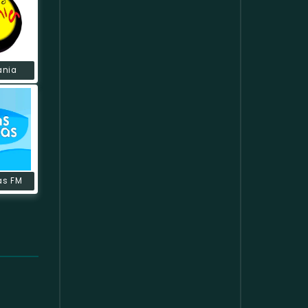
ania
as FM