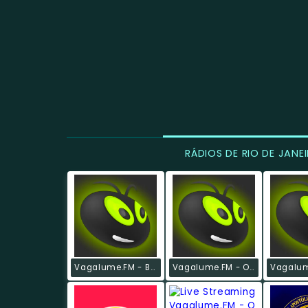
RÁDIOS DE RIO DE JANE
Vagalume.FM - Britpop
Vagalume.FM - O Melhor De Nirvana