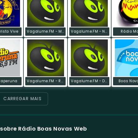
risto Vive
Vagalume.FM - MTV MIAW 2018
Vagalume.FM - Natal
Rádio M
Itaperuna
Vagalume.FM - Rock - De Bowie Ao Século 21
Vagalume.FM - Divas Do Sertanejo
Boas Nov
CARREGAR MAIS
 sobre Rádio Boas Novas Web