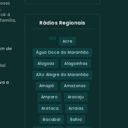
nosso
,
ocê à
amília,
Rádios Regionais
Acre
om de
Água Doce do Maranhão
Alagoas
Alagoinhas
ial
Alto Alegre do Maranhão
va a
Amapá
Amazonas
Amparo
Aracaju
Arataca
Arraias
Bacabal
Bahia