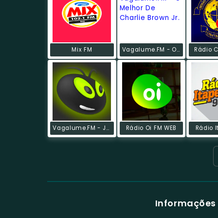
Mix FM
Vagalume.FM - O Melhor De Charlie Brown Jr.
Rádio C
Vagalume.FM - Jazz
Rádio Oi FM WEB
Rádio 
Informações