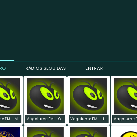
IRO
RÁDIOS SEGUIDAS
ENTRAR
Vagalume.FM - Músicas Para Jantar A Dois
Vagalume.FM - O Melhor De Bob Marley
Vagalume.FM - Hardcore & Metalcore