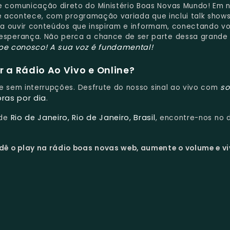
e comunicação direto do Ministério Boas Novas Mundo! Em 
ue acontece, com programação variada que inclui talk shows
ara ouvir conteúdos que inspiram e informam, conectando v
perança. Não perca a chance de ser parte dessa grande f
ipe conosco!
A sua voz é fundamental!
 a Rádio Ao Vivo e Online?
s
s e sem interrupções. Desfrute do nosso sinal ao vivo com
oras por dia
.
Rio de Janeiro, Rio de Janeiro, Brasil
 de
, encontre-nos no d
dê o play na rádio boas novas web, aumente o volume e vi