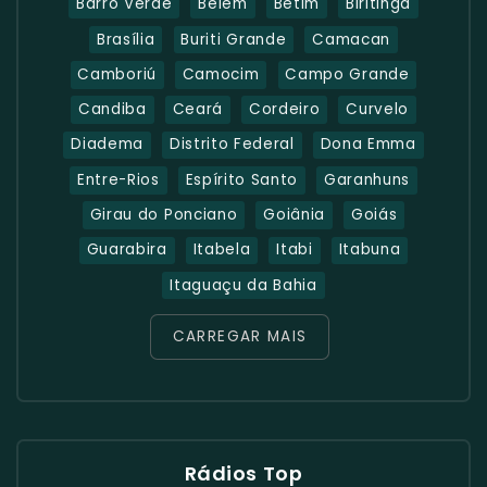
Barro Verde
Belém
Betim
Biritinga
Brasília
Buriti Grande
Camacan
Camboriú
Camocim
Campo Grande
Candiba
Ceará
Cordeiro
Curvelo
Diadema
Distrito Federal
Dona Emma
Entre-Rios
Espírito Santo
Garanhuns
Girau do Ponciano
Goiânia
Goiás
Guarabira
Itabela
Itabi
Itabuna
Itaguaçu da Bahia
CARREGAR MAIS
Rádios Top