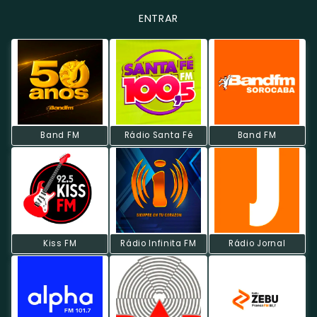
ENTRAR
Band FM
Rádio Santa Fé
Band FM
Kiss FM
Rádio Infinita FM
Rádio Jornal