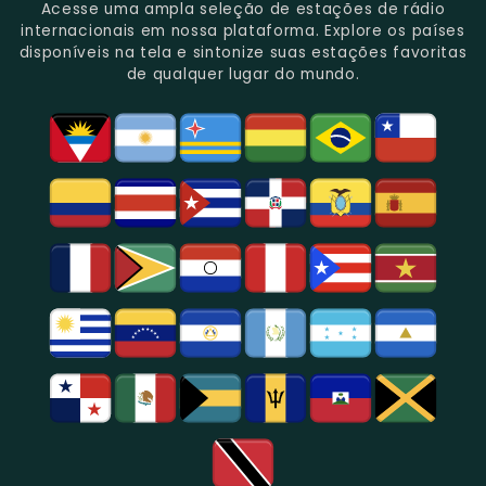
Do
Oferecendo
Referência
De
Por
Acesse uma ampla seleção de estações de rádio
Gênero.
Uma
No
Eventos
Sua
internacionais em nossa plataforma. Explore os países
Rica
Jornalismo
Esportivos,
Programação
disponíveis na tela e sintonize suas estações favoritas
Programação
Em
Especialmente
De
de qualquer lugar do mundo.
Musical
São
Futebol.
Música
E
Paulo.
Popular,
Cultural.
Notícias
E
Entretenimento
Na
Região
De
São
Paulo.