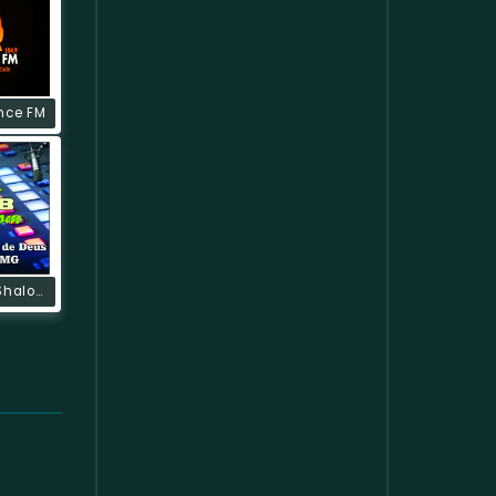
nce FM
Rádio Web Shalom