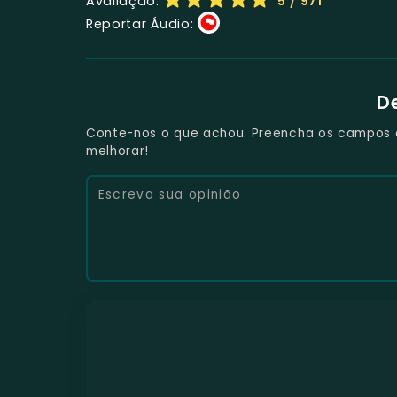
Avaliação:
5
/ 971
Reportar Áudio:
D
Conte-nos o que achou. Preencha os campos e 
melhorar!