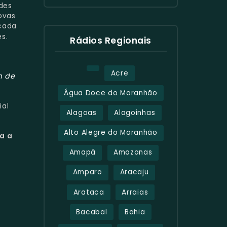
ndes
ovas
 cada
s.
Rádios Regionais
Acre
m de
Água Doce do Maranhão
ial
Alagoas
Alagoinhas
Alto Alegre do Maranhão
va a
Amapá
Amazonas
Amparo
Aracaju
Arataca
Arraias
Bacabal
Bahia