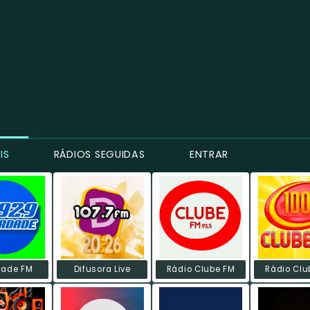
IS
RÁDIOS SEGUIDAS
ENTRAR
dade FM
Difusora Live
Rádio Clube FM
Rádio Clu