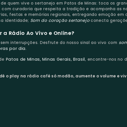
o de quem vive o sertanejo em Patos de Minas: toca os gra
 com curadoria que respeita a tradição e acompanha as n
órias, festas e memórias regionais, entregando emoção em
Som do coração sertanejo
sa identidade;
conecta geraçõe
 a Rádio Ao Vivo e Online?
so
 e sem interrupções. Desfrute do nosso sinal ao vivo com
oras por dia
.
Patos de Minas, Minas Gerais, Brasil
 de
, encontre-nos no d
dê o play na rádio café só modão, aumente o volume e vi