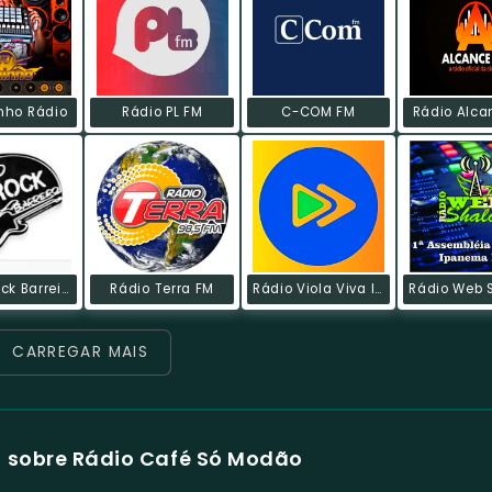
nho Rádio
Rádio PL FM
C-COM FM
Rádio Alca
Radio Rock Barreiro
Rádio Terra FM
Rádio Viola Viva Instrumental
CARREGAR MAIS
 sobre Rádio Café Só Modão