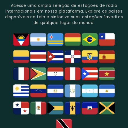
Do
Oferecendo
Referência
De
Por
Acesse uma ampla seleção de estações de rádio
Gênero.
Uma
No
Eventos
Sua
internacionais em nossa plataforma. Explore os países
Rica
Jornalismo
Esportivos,
Programação
disponíveis na tela e sintonize suas estações favoritas
Programação
Em
Especialmente
De
de qualquer lugar do mundo.
Musical
São
Futebol.
Música
E
Paulo.
Popular,
Cultural.
Notícias
E
Entretenimento
Na
Região
De
São
Paulo.