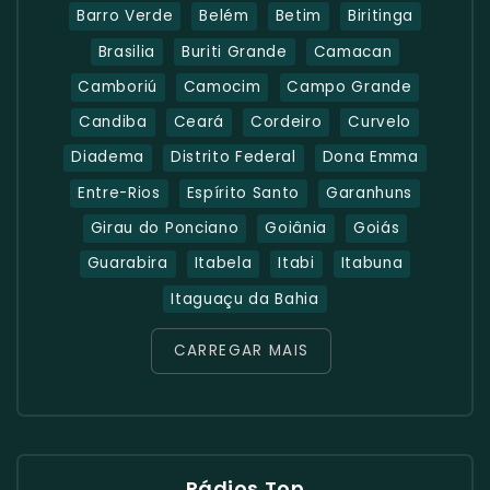
Barro Verde
Belém
Betim
Biritinga
Brasilia
Buriti Grande
Camacan
Camboriú
Camocim
Campo Grande
Candiba
Ceará
Cordeiro
Curvelo
Diadema
Distrito Federal
Dona Emma
Entre-Rios
Espírito Santo
Garanhuns
Girau do Ponciano
Goiânia
Goiás
Guarabira
Itabela
Itabi
Itabuna
Itaguaçu da Bahia
CARREGAR MAIS
Rádios Top