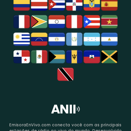
Na
Região
De
São
Paulo.
EmisoraEnVivo.com conecta você com as principais
estações de rádio ao vivo do mundo. Desenvolvido