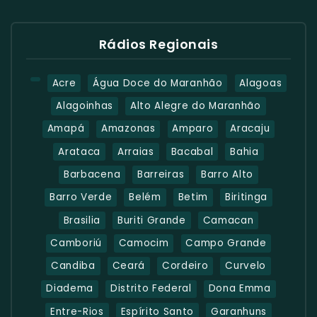
Rádios Regionais
Acre
Água Doce do Maranhão
Alagoas
Alagoinhas
Alto Alegre do Maranhão
Amapá
Amazonas
Amparo
Aracaju
Arataca
Arraias
Bacabal
Bahia
Barbacena
Barreiras
Barro Alto
Barro Verde
Belém
Betim
Biritinga
Brasilia
Buriti Grande
Camacan
Camboriú
Camocim
Campo Grande
Candiba
Ceará
Cordeiro
Curvelo
Diadema
Distrito Federal
Dona Emma
Entre-Rios
Espírito Santo
Garanhuns