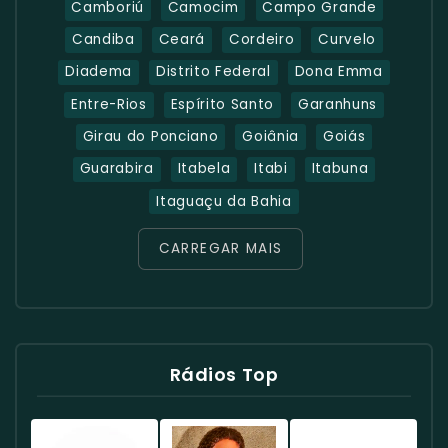
Camboriú
Camocim
Campo Grande
Candiba
Ceará
Cordeiro
Curvelo
Diadema
Distrito Federal
Dona Emma
Entre-Rios
Espírito Santo
Garanhuns
Girau do Ponciano
Goiânia
Goiás
Guarabira
Itabela
Itabi
Itabuna
Itaguaçu da Bahia
CARREGAR MAIS
Rádios Top