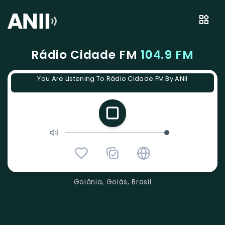
Rádio Cidade FM
104.9 FM
You Are Listening To Rádio Cidade FM By ANII
Goiânia, Goiás, Brasil