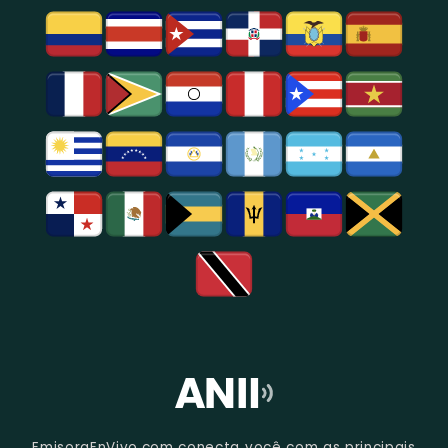
Entretenimento
Na
Região
De
São
Paulo.
EmisoraEnVivo.com conecta você com as principais