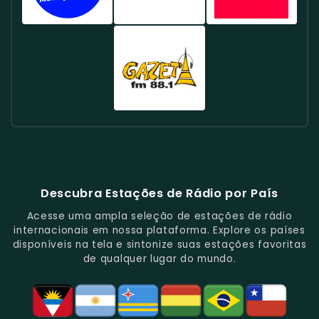
FM
89.1
FM
Sobre
Programas
A
Informativa,
Brasileira
Toca
Brasil
FM
Brasil
Cultura
Animados.
Atualidade.
Com
Contemporânea,
Uma
-
Brasil
-
Rádio
Rádio
Rádio
Pop.
Ênfase
Apresenta
Mistura
Oferece
-
Conhecida
Metropolitana
CBN
Itatiaia
Em
Artistas
De
Uma
Especializada
Pela
98.5
90.5
100.3
Música
Novos
Música
Programação
Em
Sua
FM
FM
FM
Clássica
E
Popular
Variada,
Rock,
Programação
Brasil
Brasil
Brasil
E
Clássicos.
E
Com
Com
Variada,
-
-
-
Educação.
Clássicos.
Foco
Uma
Incluindo
Uma
Focada
Conhecida
Rádio
Em
Programação
Música
Das
Em
Por
Gazeta
Música
Repleta
Popular
Principais
Notícias
Sua
88.1
E
De
E
Emissoras
E
Programação
FM
Notícias.
Clássicos
Programas
De
Informações,
Diversificada
Brasil
E
De
São
É
E
-
Descubra Estações de Rádio por País
Novidades
Entretenimento.
Paulo,
Uma
Cobertura
Famosa
Do
Oferecendo
Referência
De
Por
Acesse uma ampla seleção de estações de rádio
Gênero.
Uma
No
Eventos
Sua
internacionais em nossa plataforma. Explore os países
Rica
Jornalismo
Esportivos,
Programação
disponíveis na tela e sintonize suas estações favoritas
Programação
Em
Especialmente
De
de qualquer lugar do mundo.
Musical
São
Futebol.
Música
E
Paulo.
Popular,
Cultural.
Notícias
E