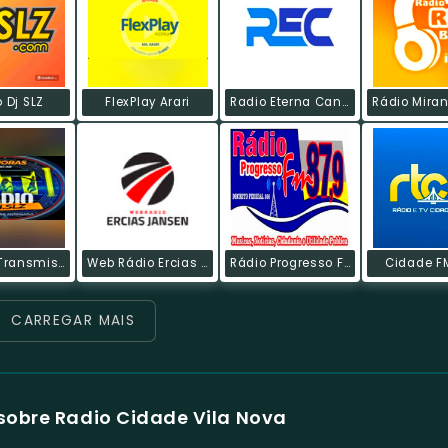
 Dj SLZ
FlexPlay Arari
Radio Eterna Canção
Antena Transmissão Interativa
Web Rádio Ercias Jansen
Rádio Progresso FM
Cidade F
CARREGAR MAIS
sobre Radio Cidade Vila Nova