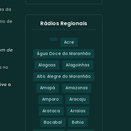
es da
a
rio de
Rádios Regionais
Acre
om de
Água Doce do Maranhão
Alagoas
Alagoinhas
s no
Alto Alegre do Maranhão
iva a
Amapá
Amazonas
Amparo
Aracaju
Arataca
Arraias
Bacabal
Bahia