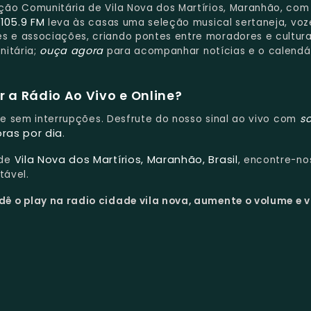
ção Comunitária de Vila Nova dos Martírios, Maranhão, com
105.9 FM
m
leva às casas uma seleção musical sertaneja, voz
 e associações, criando pontes entre moradores e cultur
ouça agora
nitária;
para acompanhar notícias e o calendá
 a Rádio Ao Vivo e Online?
s
s e sem interrupções. Desfrute do nosso sinal ao vivo com
oras por dia
.
Vila Nova dos Martírios, Maranhão, Brasil
 de
, encontre-no
tável.
dê o play na radio cidade vila nova, aumente o volume e v