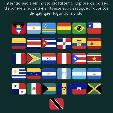
Gênero.
Uma
No
Eventos
Sua
internacionais em nossa plataforma. Explore os países
Rica
Jornalismo
Esportivos,
Programação
disponíveis na tela e sintonize suas estações favoritas
Programação
Em
Especialmente
De
de qualquer lugar do mundo.
Musical
São
Futebol.
Música
E
Paulo.
Popular,
Cultural.
Notícias
E
Entretenimento
Na
Região
De
São
Paulo.