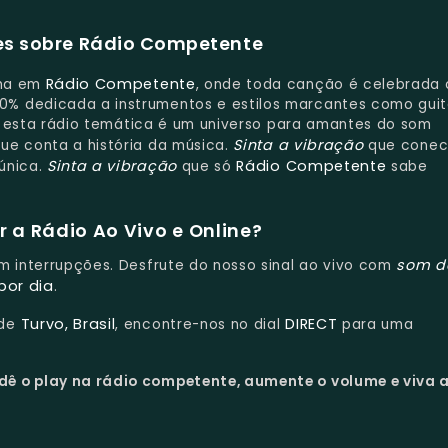
s sobre Rádio Competente
Rádio Competente
lma em
, onde toda canção é celebrada
% dedicada a instrumentos e estilos marcantes como guit
is, esta rádio temática é um universo para amantes do som
Sinta a vibração
e conta a história da música.
que conec
Sinta a vibração
Rádio Competente
única.
que só
sabe
 a Rádio Ao Vivo e Online?
som d
sem interrupções. Desfrute do nosso sinal ao vivo com
por dia
.
Turvo, Brasil
DIRECT
 de
, encontre-nos no dial
para uma
dê o play na rádio competente, aumente o volume e viva 