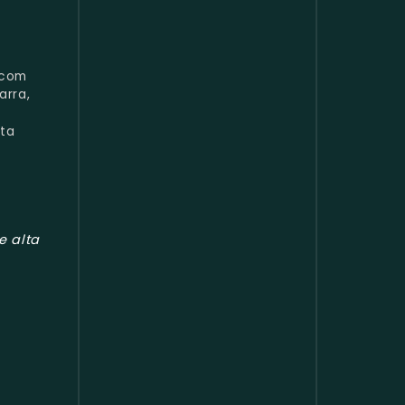
 com
arra,
ta
e alta
a