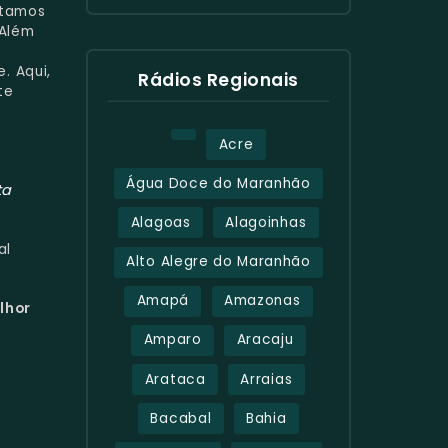
stamos
 Além
. Aqui,
Rádios Regionais
te
Acre
Água Doce do Maranhão
ta
Alagoas
Alagoinhas
al
Alto Alegre do Maranhão
Amapá
Amazonas
lhor
Amparo
Aracaju
Arataca
Arraias
Bacabal
Bahia