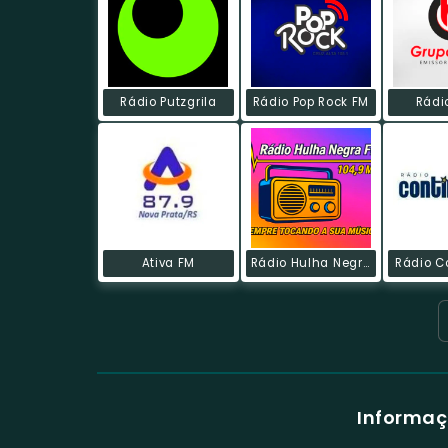
Rádio Putzgrila
Rádio Pop Rock FM
Rádi
Ativa FM
Rádio Hulha Negra FM
Rádio C
Informaç