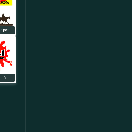
rapos
a FM