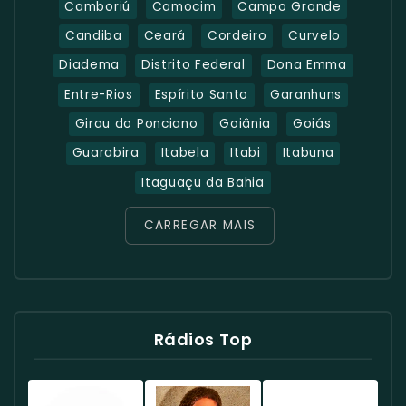
Camboriú
Camocim
Campo Grande
Candiba
Ceará
Cordeiro
Curvelo
Diadema
Distrito Federal
Dona Emma
Entre-Rios
Espírito Santo
Garanhuns
Girau do Ponciano
Goiânia
Goiás
Guarabira
Itabela
Itabi
Itabuna
Itaguaçu da Bahia
CARREGAR MAIS
Rádios Top