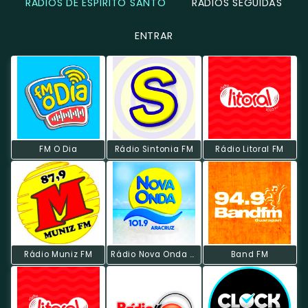
RÁDIOS DE ESPÍRITO SANTO
RÁDIOS SEGUIDAS
ENTRAR
FM O Dia
Rádio Sintonia FM
Rádio Litoral FM
Rádio Muniz FM
Rádio Nova Onda FM
Band FM