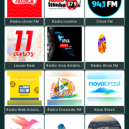
Rádio Litoral FM
Rádio Iconha
Clock FM
Louvor Real
Radio Viva América Radiovision
Rádio Ativa FM
Radio Web Aracruz Es
Rádio Enseada FM
Nova Brasil