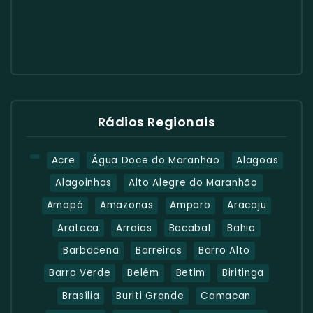
Rádios Regionais
Acre
Água Doce do Maranhão
Alagoas
Alagoinhas
Alto Alegre do Maranhão
Amapá
Amazonas
Amparo
Aracaju
Arataca
Arraias
Bacabal
Bahia
Barbacena
Barreiras
Barro Alto
Barro Verde
Belém
Betim
Biritinga
Brasília
Buriti Grande
Camacan