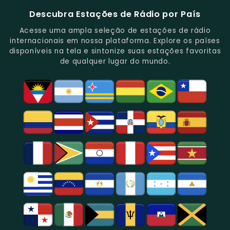
E
De
São
É
E
-
Descubra Estações de Rádio por País
Novidades
Entretenimento.
Paulo,
Uma
Cobertura
Famosa
Do
Oferecendo
Referência
De
Por
Acesse uma ampla seleção de estações de rádio
Gênero.
Uma
No
Eventos
Sua
internacionais em nossa plataforma. Explore os países
Rica
Jornalismo
Esportivos,
Programação
disponíveis na tela e sintonize suas estações favoritas
Programação
Em
Especialmente
De
de qualquer lugar do mundo.
Musical
São
Futebol.
Música
E
Paulo.
Popular,
Cultural.
Notícias
E
Entretenimento
Na
Região
De
São
Paulo.