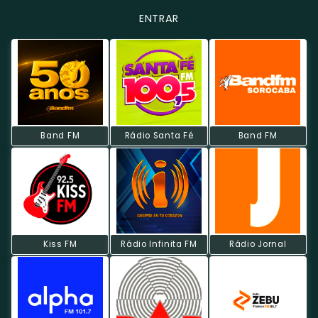
ENTRAR
Band FM
Rádio Santa Fé
Band FM
Kiss FM
Rádio Infinita FM
Rádio Jornal