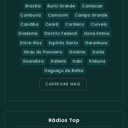
Brasília
Buriti Grande
Camacan
Camboriú
Camocim
Campo Grande
Candiba
Ceará
Cordeiro
Curvelo
Diadema
Distrito Federal
Dona Emma
Entre-Rios
Espírito Santo
Garanhuns
Girau do Ponciano
Goiânia
Goiás
Guarabira
Itabela
Itabi
Itabuna
Itaguaçu da Bahia
CARREGAR MAIS
Rádios Top