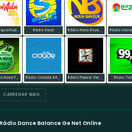
Rádio Taquarituba FM
Rádio Sisal
Rádio Nova Bayeux Web
Rádio Boa Nova FM
Rádio Cidade Alternativa
Rádio Poesia Verso E Viola
Rádio Ta
CARREGAR MAIS
Rádio Dance Balance Ge Net Online