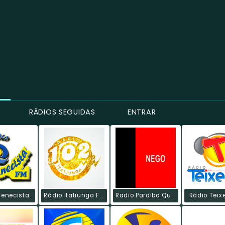
RÁDIOS SEGUIDAS
ENTRAR
Cenecista
Rádio Itatiunga FM
Radio Paraiba Que Eu Amo
Rádio Teix