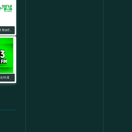
Rádio Litoral Norte FM
lismã