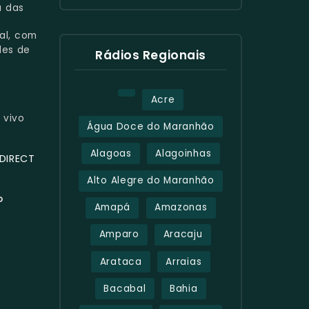
a das
al, com
des de
Rádios Regionais
Acre
 vivo
Água Doce do Maranhão
Alagoas
Alagoinhas
DIRECT
Alto Alegre do Maranhão
o
Amapá
Amazonas
Amparo
Aracaju
Arataca
Arraias
Bacabal
Bahia