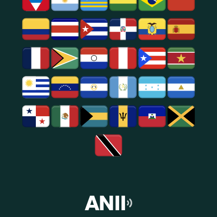
Notícias
E
Entretenimento
Na
Região
De
São
Paulo.