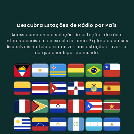
Música
Repleta
Popular
Principais
Notícias
Sua
88.1
E
De
E
Emissoras
E
Programação
FM
Notícias.
Clássicos
Programas
De
Informações,
Diversificada
Brasil
E
De
São
É
E
-
Descubra Estações de Rádio por País
Novidades
Entretenimento.
Paulo,
Uma
Cobertura
Famosa
Do
Oferecendo
Referência
De
Por
Acesse uma ampla seleção de estações de rádio
Gênero.
Uma
No
Eventos
Sua
internacionais em nossa plataforma. Explore os países
Rica
Jornalismo
Esportivos,
Programação
disponíveis na tela e sintonize suas estações favoritas
Programação
Em
Especialmente
De
de qualquer lugar do mundo.
Musical
São
Futebol.
Música
E
Paulo.
Popular,
Cultural.
Notícias
E
Entretenimento
Na
Região
De
São
Paulo.