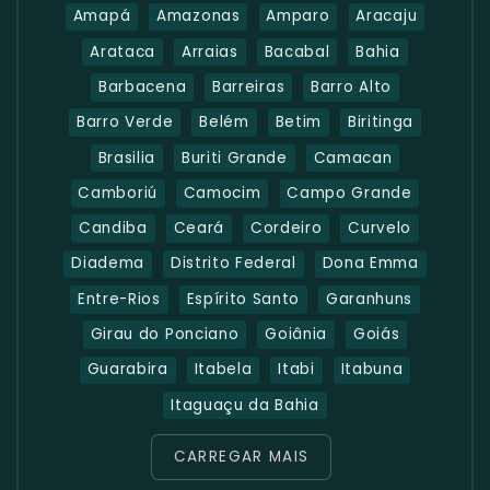
Amapá
Amazonas
Amparo
Aracaju
Arataca
Arraias
Bacabal
Bahia
Barbacena
Barreiras
Barro Alto
Barro Verde
Belém
Betim
Biritinga
Brasilia
Buriti Grande
Camacan
Camboriú
Camocim
Campo Grande
Candiba
Ceará
Cordeiro
Curvelo
Diadema
Distrito Federal
Dona Emma
Entre-Rios
Espírito Santo
Garanhuns
Girau do Ponciano
Goiânia
Goiás
Guarabira
Itabela
Itabi
Itabuna
Itaguaçu da Bahia
CARREGAR MAIS