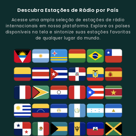
Notícias.
Clássicos
Programas
De
Informações,
Diversificada
Brasil
E
De
São
É
E
-
Descubra Estações de Rádio por País
Novidades
Entretenimento.
Paulo,
Uma
Cobertura
Famosa
Do
Oferecendo
Referência
De
Por
Acesse uma ampla seleção de estações de rádio
Gênero.
Uma
No
Eventos
Sua
internacionais em nossa plataforma. Explore os países
Rica
Jornalismo
Esportivos,
Programação
disponíveis na tela e sintonize suas estações favoritas
Programação
Em
Especialmente
De
de qualquer lugar do mundo.
Musical
São
Futebol.
Música
E
Paulo.
Popular,
Cultural.
Notícias
E
Entretenimento
Na
Região
De
São
Paulo.