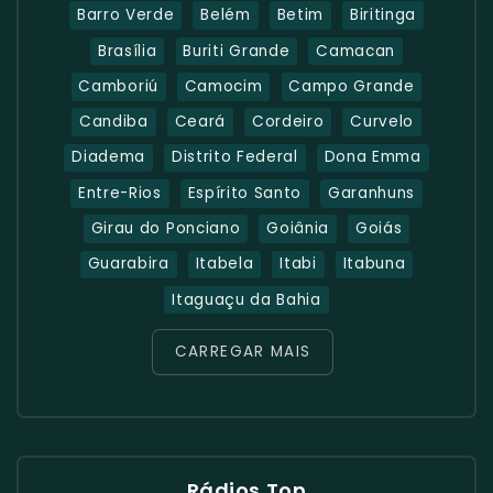
Barro Verde
Belém
Betim
Biritinga
Brasília
Buriti Grande
Camacan
Camboriú
Camocim
Campo Grande
Candiba
Ceará
Cordeiro
Curvelo
Diadema
Distrito Federal
Dona Emma
Entre-Rios
Espírito Santo
Garanhuns
Girau do Ponciano
Goiânia
Goiás
Guarabira
Itabela
Itabi
Itabuna
Itaguaçu da Bahia
CARREGAR MAIS
Rádios Top