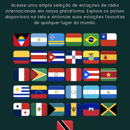
Do
Oferecendo
Referência
De
Por
Acesse uma ampla seleção de estações de rádio
Gênero.
Uma
No
Eventos
Sua
internacionais em nossa plataforma. Explore os países
Rica
Jornalismo
Esportivos,
Programação
disponíveis na tela e sintonize suas estações favoritas
Programação
Em
Especialmente
De
de qualquer lugar do mundo.
Musical
São
Futebol.
Música
E
Paulo.
Popular,
Cultural.
Notícias
E
Entretenimento
Na
Região
De
São
Paulo.