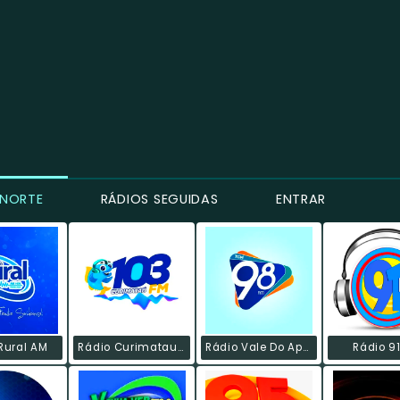
 NORTE
RÁDIOS SEGUIDAS
ENTRAR
Rural AM
Rádio Curimatau FM
Rádio Vale Do Apodi
Rádio 9