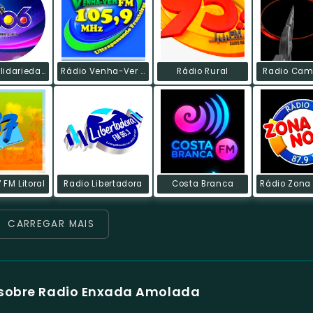
Rádio Solidariedade 106 FM
Rádio Venha-Ver FM
Rádio Rural
Radio Cam
 FM Litoral
Radio Libertadora
Costa Branca
CARREGAR MAIS
sobre Radio Enxada Amolada