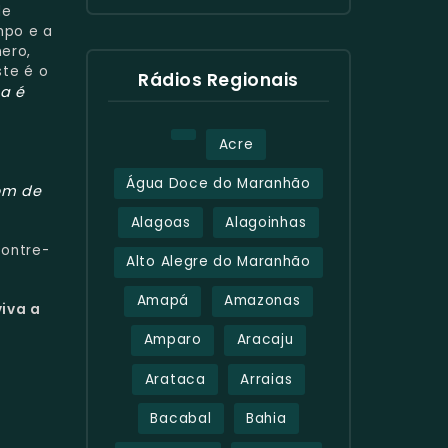
de
mpo e a
nero,
te é o
Rádios Regionais
a é
Acre
Água Doce do Maranhão
om de
Alagoas
Alagoinhas
contre-
Alto Alegre do Maranhão
Amapá
Amazonas
iva a
Amparo
Aracaju
Arataca
Arraias
Bacabal
Bahia