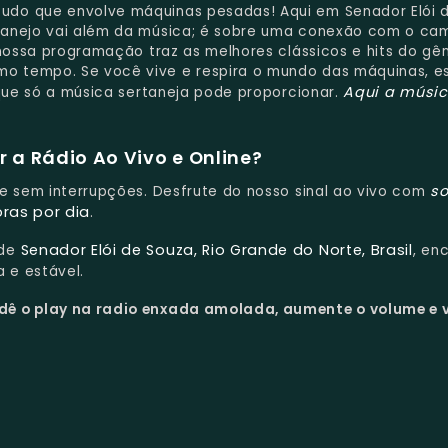
tudo que envolve máquinas pesadas! Aqui em Senador Elói 
tanejo vai além da música; é sobre uma conexão com o ca
 nossa programação traz as melhores clássicos e hits do gê
 tempo. Se você vive e respira o mundo das máquinas, es
Aqui a músic
 que só a música sertaneja pode proporcionar.
 a Rádio Ao Vivo e Online?
s
s e sem interrupções. Desfrute do nosso sinal ao vivo com
oras por dia
.
Senador Elói de Souza, Rio Grande do Norte, Brasil
 de
, en
 e estável.
dê o play na radio enxada amolada, aumente o volume e v