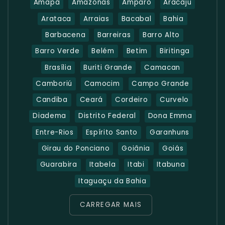
Amapá
Amazonas
Amparo
Aracaju
Arataca
Arraias
Bacabal
Bahia
Barbacena
Barreiras
Barro Alto
Barro Verde
Belém
Betim
Biritinga
Brasília
Buriti Grande
Camacan
Camboriú
Camocim
Campo Grande
Candiba
Ceará
Cordeiro
Curvelo
Diadema
Distrito Federal
Dona Emma
Entre-Rios
Espírito Santo
Garanhuns
Girau do Ponciano
Goiânia
Goiás
Guarabira
Itabela
Itabi
Itabuna
Itaguaçu da Bahia
CARREGAR MAIS