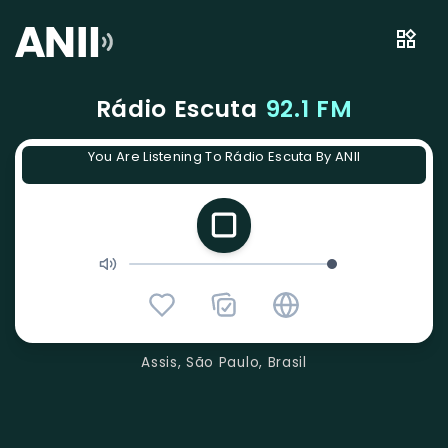
Rádio Escuta
92.1 FM
You Are Listening To Rádio Escuta By ANII
Assis, São Paulo, Brasil