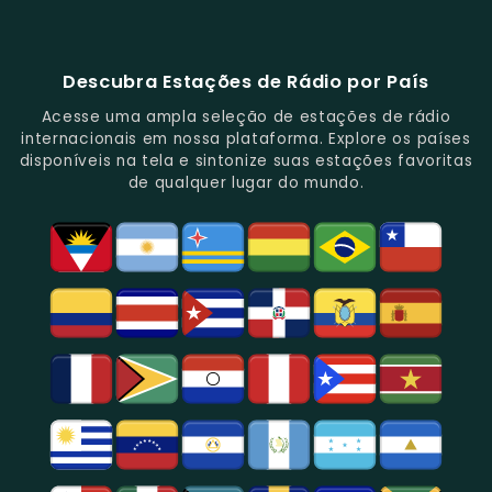
Música
Repleta
Popular
Principais
Notícias
Sua
88.1
E
De
E
Emissoras
E
Programação
FM
Notícias.
Clássicos
Programas
De
Informações,
Diversificada
Brasil
E
De
São
É
E
-
Descubra Estações de Rádio por País
Novidades
Entretenimento.
Paulo,
Uma
Cobertura
Famosa
Do
Oferecendo
Referência
De
Por
Acesse uma ampla seleção de estações de rádio
Gênero.
Uma
No
Eventos
Sua
internacionais em nossa plataforma. Explore os países
Rica
Jornalismo
Esportivos,
Programação
disponíveis na tela e sintonize suas estações favoritas
Programação
Em
Especialmente
De
de qualquer lugar do mundo.
Musical
São
Futebol.
Música
E
Paulo.
Popular,
Cultural.
Notícias
E
Entretenimento
Na
Região
De
São
Paulo.