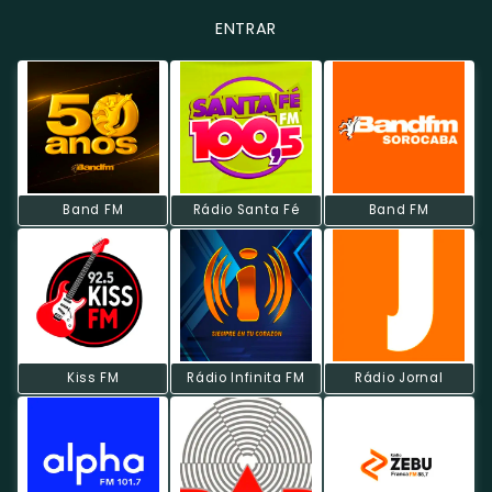
ENTRAR
Band FM
Rádio Santa Fé
Band FM
Kiss FM
Rádio Infinita FM
Rádio Jornal