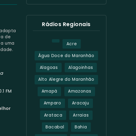
Rádios Regionais
 adapta
ra de
ta uma
Acre
idade.
Água Doce do Maranhão
Alagoas
Alagoinhas
ta
Alto Alegre do Maranhão
0.1 FM
Amapá
Amazonas
Amparo
Aracaju
elhor
Arataca
Arraias
Bacabal
Bahia