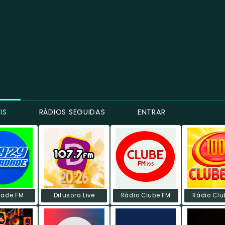
IS
RÁDIOS SEGUIDAS
ENTRAR
dade FM
Difusora Live
Rádio Clube FM
Rádio Clu