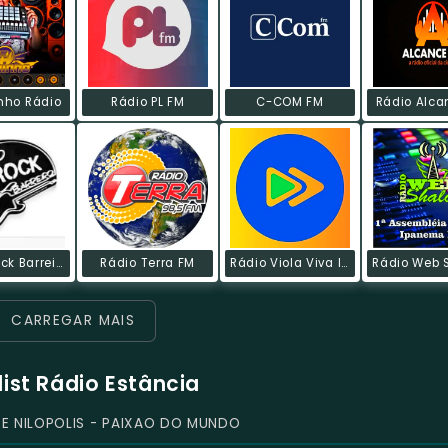
nho Rádio
Rádio PL FM
C-COM FM
Rádio Alca
Radio Rock Barreiro
Rádio Terra FM
Rádio Viola Viva Instrumental
CARREGAR MAIS
list Rádio Estância
 NILOPOLIS - PAIXAO DO MUNDO