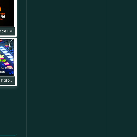
nce FM
Rádio Web Shalom