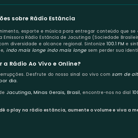
ões sobre Rádio Estância
nimento, esporte e música para entregar conteúdo que se
da Emissora Rádio Estância de Jacutinga (Sociedade Brasilei
100.1 FM
om diversidade e alcance regional. Sintonize
e sin
indo mais longe
indo mais longe
te,
sem perder sua ident
 a Rádio Ao Vivo e Online?
som de al
nterrupções. Desfrute do nosso sinal ao vivo com
por dia
.
Jacutinga, Minas Gerais, Brasil
10
 de
, encontre-nos no dial
dê o play na rádio estância, aumente o volume e viva a m