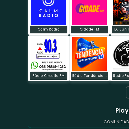
Calm Radio
Cidade FM
DJ Juni
Rádio Circuito FM
Rádio Tendência FM
Play
COMUNIDADE