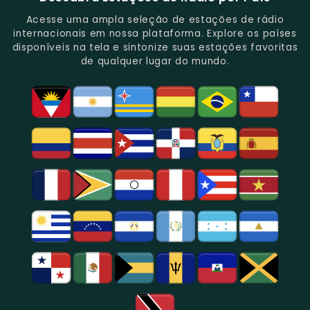
Novidades
Entretenimento.
Paulo,
Uma
Cobertura
Famosa
Do
Oferecendo
Referência
De
Por
Acesse uma ampla seleção de estações de rádio
Gênero.
Uma
No
Eventos
Sua
internacionais em nossa plataforma. Explore os países
Rica
Jornalismo
Esportivos,
Programação
disponíveis na tela e sintonize suas estações favoritas
Programação
Em
Especialmente
De
de qualquer lugar do mundo.
Musical
São
Futebol.
Música
E
Paulo.
Popular,
Cultural.
Notícias
E
Entretenimento
Na
Região
De
São
Paulo.