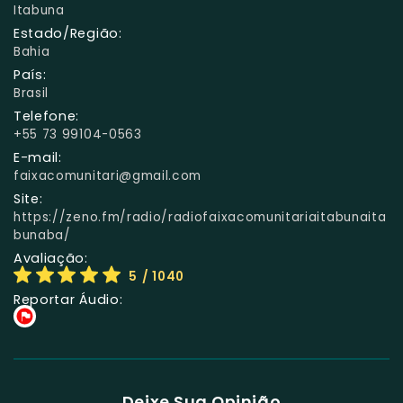
Itabuna
Estado/Região:
Bahia
País:
Brasil
Telefone:
+55 73 99104-0563
E-mail:
faixacomunitari@gmail.com
Site:
https://zeno.fm/radio/radiofaixacomunitariaitabunaita
bunaba/
Avaliação:
5
/ 1040
Reportar Áudio:
Deixe Sua Opinião