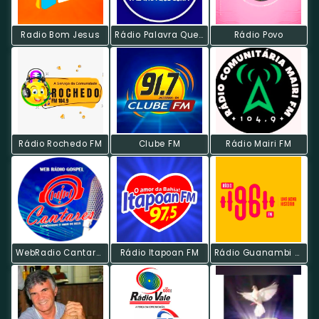
Radio Bom Jesus
Rádio Palavra Que Cura
Rádio Povo
Rádio Rochedo FM
Clube FM
Rádio Mairi FM
WebRadio Cantares
Rádio Itapoan FM
Rádio Guanambi FM