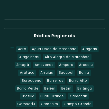
Rádios Regionais
Acre
Água Doce do Maranhão
Alagoas
Alagoinhas
Alto Alegre do Maranhão
Amapá
Amazonas
Amparo
Aracaju
Arataca
Arraias
Bacabal
Bahia
Barbacena
Barreiras
Barro Alto
Barro Verde
Belém
Betim
Biritinga
Brasilia
Buriti Grande
Camacan
Camboriú
Camocim
Campo Grande