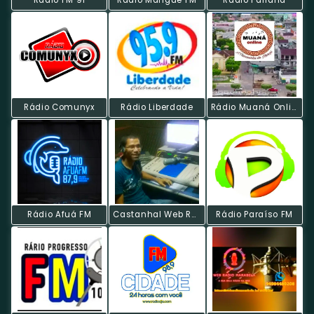
Rádio FM 91
Rádio Mangue FM
Rádio Pariana
Rádio Comunyx
Rádio Liberdade
Rádio Muaná Online
Rádio Afuá FM
Castanhal Web Radio
Rádio Paraíso FM