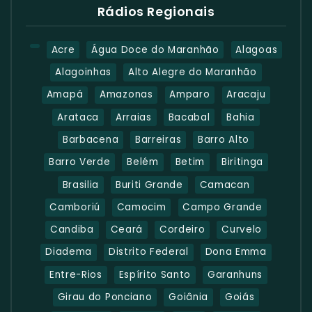
Rádios Regionais
Acre
Água Doce do Maranhão
Alagoas
Alagoinhas
Alto Alegre do Maranhão
Amapá
Amazonas
Amparo
Aracaju
Arataca
Arraias
Bacabal
Bahia
Barbacena
Barreiras
Barro Alto
Barro Verde
Belém
Betim
Biritinga
Brasilia
Buriti Grande
Camacan
Camboriú
Camocim
Campo Grande
Candiba
Ceará
Cordeiro
Curvelo
Diadema
Distrito Federal
Dona Emma
Entre-Rios
Espírito Santo
Garanhuns
Girau do Ponciano
Goiânia
Goiás