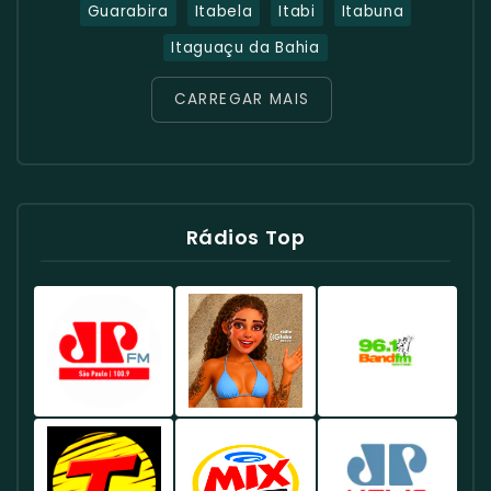
Guarabira
Itabela
Itabi
Itabuna
Itaguaçu da Bahia
CARREGAR MAIS
Rádios Top
Rádio
Rádio
Rádio
Jovem
Globo
Band
Pan
98.1
96.1
100.9
FM
FM